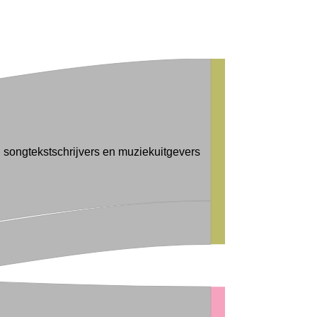
songtekstschrijvers en muziekuitgevers