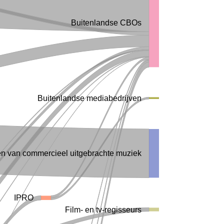
Buitenlandse CBOs
Buitenlandse mediabedrijven
n van commercieel uitgebrachte muziek
IPRO
Film- en tv-regisseurs