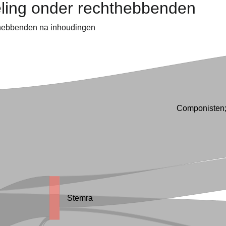
eling onder rechthebbenden
thebbenden na inhoudingen
Componisten; 
Stemra