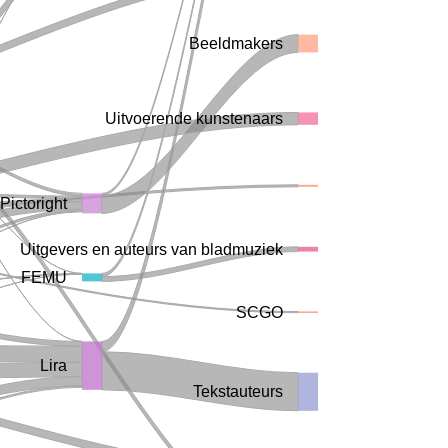
Beeldmakers
Uitvoerende kunstenaars
Pictoright
Uitgevers en auteurs van bladmuziek
FEMU
SCGO
Lira
Tekstauteurs