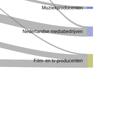
Muziekproducenten
Nederlandse mediabedrijven
Film- en tv-producenten