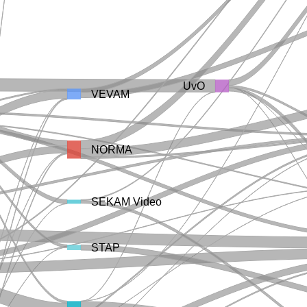
UvO
VEVAM
NORMA
SEKAM Video
STAP