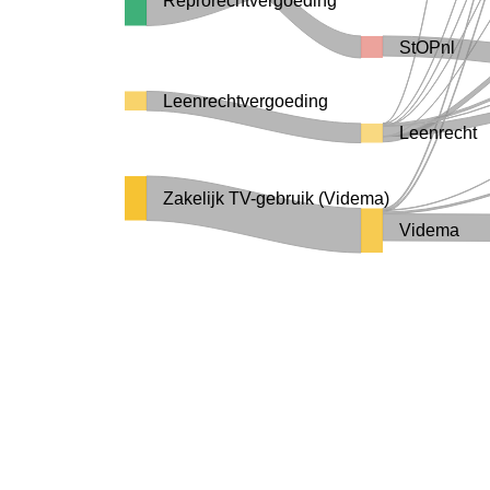
Reprorechtvergoeding
StOPnl
Leenrechtvergoeding
Leenrecht
Zakelijk TV-gebruik (Videma)
Videma