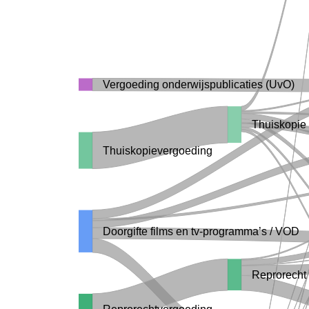
Vergoeding onderwijspublicaties (UvO)
Thuiskopie
Thuiskopievergoeding
Doorgifte films en tv-programma’s / VOD
Reprorecht