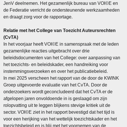
JenV deelnemen. Het gezamenlijk bureau van VOI©E en
de Federatie verricht de ondersteunende werkzaamheden
en draagt zorg voor de rapportage.
Relatie met het College van Toezicht Auteursrechten
(CvTA)
In het voorjaar heeft VOI©E in samenspraak met de leden
gezamenlijke reacties uitgebracht over drie
beleidsdocumenten van het College: over aanpassing van
het toezichts- en beleidskader, een handreiking voor
instemmingsverzoeken en over het publicatiebeleid.
In mei 2025 verscheen het rapport van de door de KWINK
Groep uitgevoerde evaluatie van het CvTA. Door de
onderzoekers wordt geconcludeerd dat het CvTA er de
afgelopen jaren onvoldoende in is geslaagd om zijn
rolopvatting uit te leggen blijkens stevige kritiek uit de
sector. VOI©E ziet in het rapport bevestigd dat het tijd is
voor een herijking van het wettelijk toezichtskader en het
toezichtsbeleid en is blij met het voornemen van de