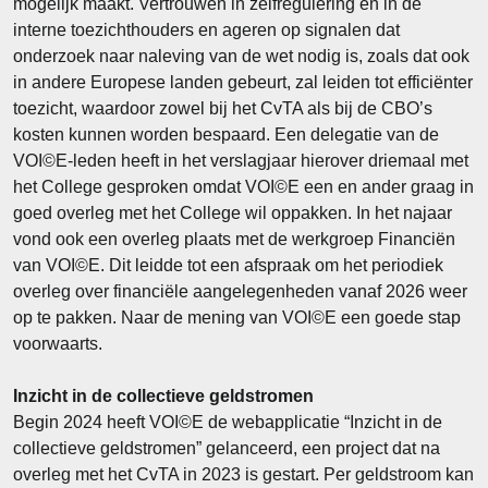
mogelijk maakt. Vertrouwen in zelfregulering en in de
interne toezichthouders en ageren op signalen dat
onderzoek naar naleving van de wet nodig is, zoals dat ook
in andere Europese landen gebeurt, zal leiden tot efficiënter
toezicht, waardoor zowel bij het CvTA als bij de CBO’s
kosten kunnen worden bespaard. Een delegatie van de
VOI©E-leden heeft in het verslagjaar hierover driemaal met
het College gesproken omdat VOI©E een en ander graag in
goed overleg met het College wil oppakken. In het najaar
vond ook een overleg plaats met de werkgroep Financiën
van VOI©E. Dit leidde tot een afspraak om het periodiek
overleg over financiële aangelegenheden vanaf 2026 weer
op te pakken. Naar de mening van VOI©E een goede stap
voorwaarts.
Inzicht in de collectieve geldstromen
Begin 2024 heeft VOI©E de webapplicatie “Inzicht in de
collectieve geldstromen” gelanceerd, een project dat na
overleg met het CvTA in 2023 is gestart. Per geldstroom kan