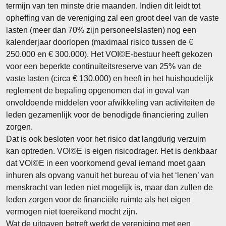
termijn van ten minste drie maanden. Indien dit leidt tot
opheffing van de vereniging zal een groot deel van de vaste
lasten (meer dan 70% zijn personeelslasten) nog een
kalenderjaar doorlopen (maximaal risico tussen de €
250.000 en € 300.000). Het VOI©E-bestuur heeft gekozen
voor een beperkte continuïteitsreserve van 25% van de
vaste lasten (circa € 130.000) en heeft in het huishoudelijk
reglement de bepaling opgenomen dat in geval van
onvoldoende middelen voor afwikkeling van activiteiten de
leden gezamenlijk voor de benodigde financiering zullen
zorgen.
Dat is ook besloten voor het risico dat langdurig verzuim
kan optreden. VOI©E is eigen risicodrager. Het is denkbaar
dat VOI©E in een voorkomend geval iemand moet gaan
inhuren als opvang vanuit het bureau of via het ‘lenen’ van
menskracht van leden niet mogelijk is, maar dan zullen de
leden zorgen voor de financiële ruimte als het eigen
vermogen niet toereikend mocht zijn.
Wat de uitgaven betreft werkt de vereniging met een