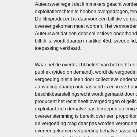
Auteurswet regelt dat filmmakers geacht worde
exploitatierechten te hebben overgedragen, tenzi
De filmproducent is daarvoor een billijke vergoe
overeengekomen moet worden. Het vermoeden va
Auteurswet dat een door collectieve onderhan
billijk is, wordt daarop in artikel 45d, tweede 
toepassing verklaard.
Waar het de overdracht betreft van het recht ee
publiek (video on demand), wordt de vergoeding
vergoeding niet alleen door collectieve onderh
aanvulling daarop ook passend is en in verhoudi
beschikbaarstellingsrecht wordt gemaakt door 
producent het recht heeft overgedragen of geli
exploitant zich derhalve pas beroepen op enig v
overeenstemming is bereikt over een proportione
de vergoeding mag daar pas worden veronderst
overeengekomen vergoeding behalve passend oo