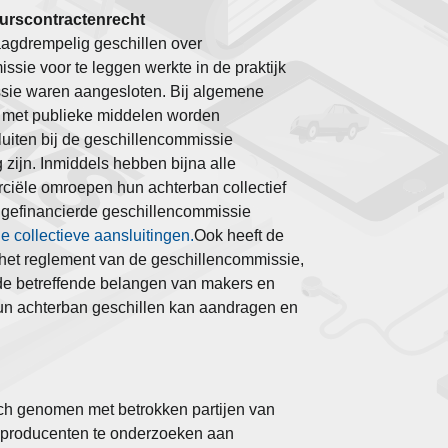
eurscontractenrecht
aagdrempelig geschillen over
ssie voor te leggen werkte in de praktijk
ssie waren aangesloten.
Bij algemene
e met publieke middelen worden
luiten bij de geschillencommissie
g zijn. Inmiddels hebben bijna alle
ciële omroepen hun achterban collectief
gefinancierde geschillencommissie
de collectieve aansluitingen.
Ook heeft de
 het reglement van de geschillencommissie,
 de betreffende belangen van makers en
un achterban geschillen kan aandragen en
ich genomen met betrokken partijen van
n producenten te onderzoeken aan