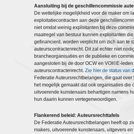
Aansluiting bij de geschillencommissie aut
De wettelijke mogelijkheid voor de maker om l
exploitatiecontracten aan deze geschillencommi
niet omdat weinig exploitanten bij deze commi
maatregel van bestuur kunnen exploitanten di
gefinancierd, worden verplicht om zich aan te s
auteurscontractenrecht. Dit zal echter niet nodi
brancheorganisaties en de publieke en commer
aangesloten bij de door OCW en VOI©E-leden 
auteurscontractenrecht.
Zie hier de status van 
Federatie Auteursrechtbelangen, die gaat over
het mogelijk gemaakt dat ook organisaties die
uitvoerende kunstena
ars behartigen namens h
hun daarin kunnen vertegenwoordigen.
Flankerend beleid: Auteursrechttafels
De Federatie Auteursrechtbelangen heeft op z
makers, uitvoerende kunstenaars, uitgevers e