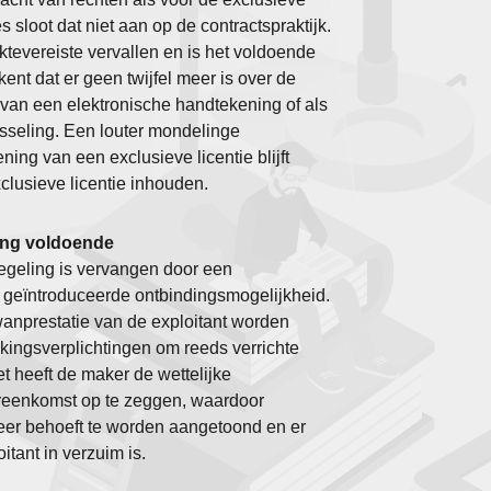
s sloot dat niet aan op de contractspraktijk.
aktevereiste vervallen en is het voldoende
ent dat er geen twijfel meer is over de
 van een elektronische handtekening of als
isseling.
Een louter mondelinge
ing van een exclusieve licentie blijft
clusieve licentie inhouden.
ging voldoende
geling is vervangen door een
 geïntroduceerde ontbindingsmogelijkheid.
wanprestatie van de exploitant worden
ingsverplichtingen om reeds verrichte
t heeft de maker de wettelijke
reenkomst op te zeggen, waardoor
meer behoeft te worden aangetoond en er
tant in verzuim is.