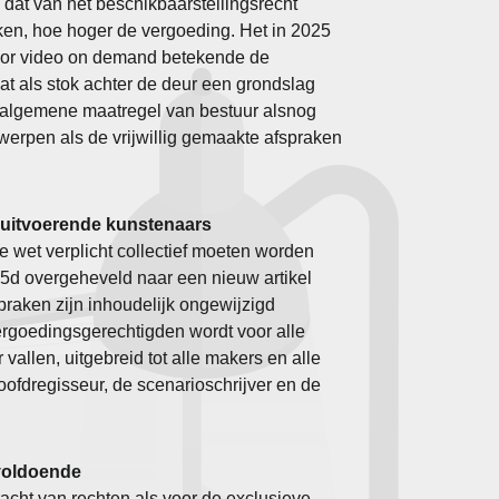
 dat van het beschikbaarstellingsrecht
ken, hoe hoger de vergoeding.
Het in 2025
voor video on demand betekende de
t als stok achter de deur een grondslag
n algemene maatregel van bestuur alsnog
rwerpen als de vrijwillig gemaakte afspraken
 uitvoerende kunstenaars
wet verplicht collectief moeten worden
l 45d overgeheveld naar een nieuw artikel
raken zijn inhoudelijk ongewijzigd
ergoedingsgerechtigden wordt voor alle
r vallen, uitgebreid tot alle makers en alle
ofdregisseur, de scenarioschrijver en de
 voldoende
cht van rechten als voor de exclusieve