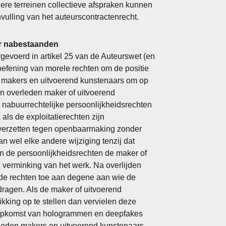
ere terreinen collectieve afspraken kunnen
vulling van het auteurscontractenrecht.
r nabestaanden
rgevoerd in artikel 25 van de Auteurswet (en
toefening van morele rechten om de positie
 makers en uitvoerend kunstenaars om op
en overleden maker of uitvoerend
 nabuurrechtelijke persoonlijkheidsrechten
ls de exploitatierechten zijn
 verzetten tegen openbaarmaking zonder
wel elke andere wijziging tenzij dat
an de persoonlijkheidsrechten de maker of
 verminking van het werk. Na overlijden
de rechten toe aan degene aan wie de
edragen. Als de maker of uitvoerend
kking op te stellen dan vervielen deze
de opkomst van hologrammen en deepfakes
eden makers en uitvoerend kunstenaars