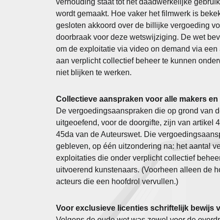
verhouding staat tot het daadwerkelijke gebruik
wordt gemaakt. Hoe vaker het filmwerk is beke
gesloten akkoord over de billijke vergoeding 
doorbraak voor deze wetswijziging. De wet beva
om de exploitatie via video on demand via ee
aan verplicht collectief beheer te kunnen onde
niet blijken te werken.
Collectieve aanspraken voor alle makers en
De vergoedingsaanspraken die op grond van de 
uitgeoefend, voor de doorgifte, zijn van artike
45da van de Auteurswet. Die vergoedingsaansp
gebleven, op één uitzondering na: het aantal v
exploitaties die onder verplicht collectief behee
uitvoerend kunstenaars. (Voorheen alleen de ho
acteurs die een hoofdrol vervullen.)
Voor exclusieve licenties schriftelijk bewijs
Volgens de oude wet was zowel voor de overdra