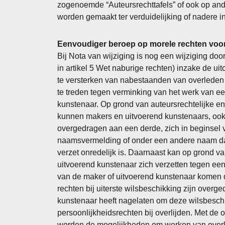
zogenoemde “Auteursrechttafels” of ook op and
worden gemaakt ter verduidelijking of nadere in
Eenvoudiger beroep op morele rechten voo
Bij Nota van wijziging is nog een wijziging doo
in artikel 5 Wet naburige rechten) inzake de ui
te versterken van nabestaanden van overleden
te treden tegen verminking van het werk van e
kunstenaar. Op grond van auteursrechtelijke en
kunnen makers en uitvoerend kunstenaars, ook a
overgedragen aan een derde, zich in beginsel
naamsvermelding of onder een andere naam dan 
verzet onredelijk is. Daarnaast kan op grond v
uitvoerend kunstenaar zich verzetten tegen een
van de maker of uitvoerend kunstenaar komen 
rechten bij uiterste wilsbeschikking zijn overg
kunstenaar heeft nagelaten om deze wilsbeschi
persoonlijkheidsrechten bij overlijden. Met 
worden de mogelijkheden om werken van overl